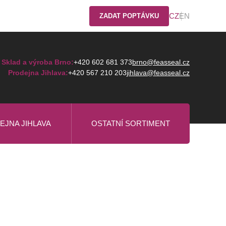
CZ
EN
ZADAT POPTÁVKU
Sklad a výroba Brno:
+420 602 681 373
brno@feasseal.cz
Prodejna Jihlava:
+420 567 210 203
jihlava@feasseal.cz
EJNA JIHLAVA
OSTATNÍ SORTIMENT