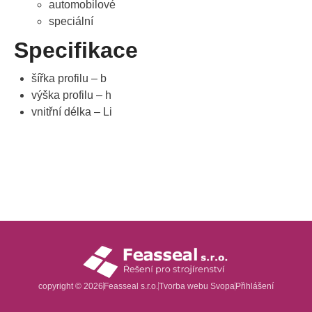
automobilové
speciální
Specifikace
šířka profilu – b
výška profilu – h
vnitřní délka – Li
copyright © 2026
Feasseal s.r.o.
Tvorba webu
Svopa
Přihlášení