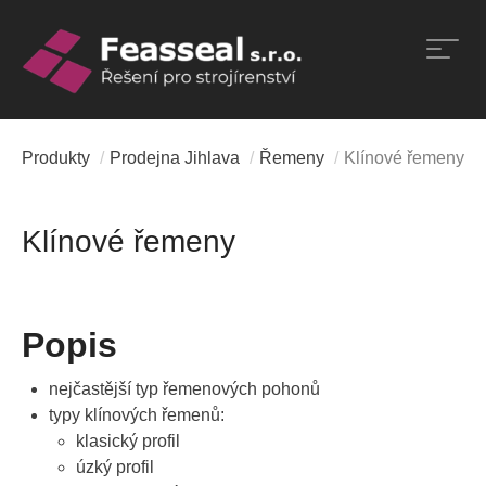
Přeskočit
na
obsah
Produkty
/
Prodejna Jihlava
/
Řemeny
/
Klínové řemeny
Klínové řemeny
Popis
nejčastější typ řemenových pohonů
typy klínových řemenů:
klasický profil
úzký profil