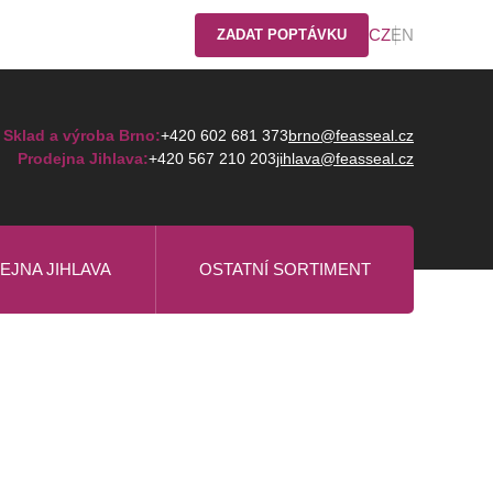
CZ
EN
ZADAT POPTÁVKU
Sklad a výroba Brno:
+420 602 681 373
brno@feasseal.cz
Prodejna Jihlava:
+420 567 210 203
jihlava@feasseal.cz
EJNA JIHLAVA
OSTATNÍ SORTIMENT