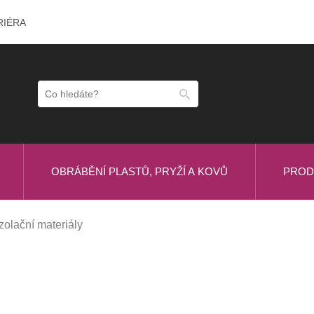
RIÉRA
OBRÁBĚNÍ PLASTŮ, PRYŽÍ A KOVŮ
PROD
Izolační materiály