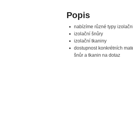
Popis
nabízíme různé typy izolačn
izolační šnůry
izolační tkaniny
dostupnost konkrétních mate
šnůr a tkanin na dotaz