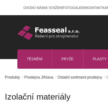
Přeskočit
ÚVOD
O NÁS
KE STAŽENÍ
FOTOGALERIE
KONTAKT
KA
na
obsah
TĚSNĚNÍ
PRYŽE
PLASTY
Produkty
/
Prodejna Jihlava
/
Ostatní sortiment prodejny
/
Izolační materiály