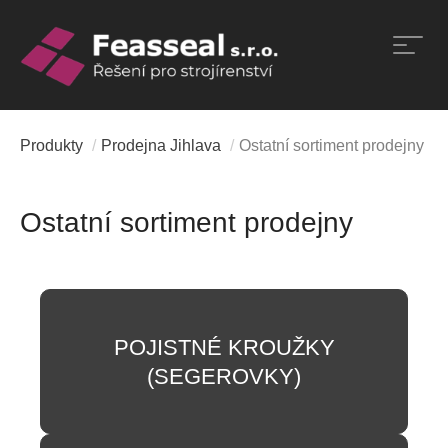
Přeskočit
na
obsah
Produkty
/
Prodejna Jihlava
/
Ostatní sortiment prodejny
Ostatní sortiment prodejny
POJISTNÉ KROUŽKY
(SEGEROVKY)