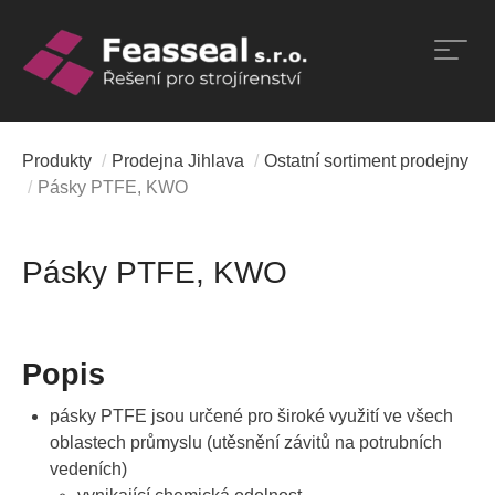
Přeskočit
na
obsah
Produkty
/
Prodejna Jihlava
/
Ostatní sortiment prodejny
/
Pásky PTFE, KWO
Pásky PTFE, KWO
Popis
pásky PTFE jsou určené pro široké využití ve všech
oblastech průmyslu (utěsnění závitů na potrubních
vedeních)