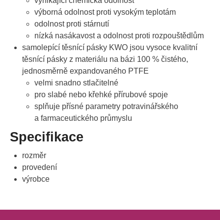
vynikající chemická odolnost
výborná odolnost proti vysokým teplotám
odolnost proti stárnutí
nízká nasákavost a odolnost proti rozpouštědlům
samolepící těsnící pásky KWO jsou vysoce kvalitní
těsnící pásky z materiálu na bázi 100 % čistého,
jednosměrně expandovaného PTFE
velmi snadno stlačitelné
pro slabé nebo křehké přírubové spoje
splňuje přísné parametry potravinářského
a farmaceutického průmyslu
Specifikace
rozměr
provedení
výrobce