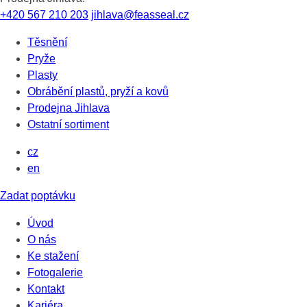
+420 567 210 203
jihlava@feasseal.cz
Těsnění
Pryže
Plasty
Obrábění plastů, pryží a kovů
Prodejna Jihlava
Ostatní sortiment
cz
en
Zadat poptávku
Úvod
O nás
Ke stažení
Fotogalerie
Kontakt
Kariéra