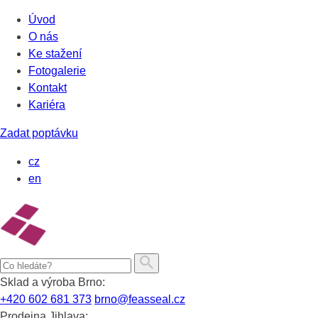
Přeskočit
Úvod
na
O nás
obsah
Ke stažení
Fotogalerie
Kontakt
Kariéra
Zadat poptávku
cz
en
Sklad a výroba Brno:
+420 602 681 373
brno@feasseal.cz
Prodejna Jihlava: