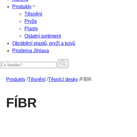
Produkty
Těsnění
Pryže
Plasty
Ostatní sortiment
Obrábění plastů, pryží a kovů
Prodejna Jihlava
Produkty
/
Těsnění
/
Těsnící desky
/
FÍBR
FÍBR