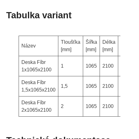
Tabulka variant
Tloušťka
Šířka
Délka
Název
Dostupn
[mm]
[mm]
[mm]
Deska Fíbr
1
1065
2100
sklade
1x1065x2100
Deska Fíbr
1,5
1065
2100
sklade
1,5x1065x2100
Deska Fíbr
2
1065
2100
sklade
2x1065x2100